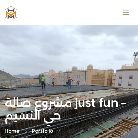
مشروع صالة just fun –
حي النسيم
Home
Portfolio