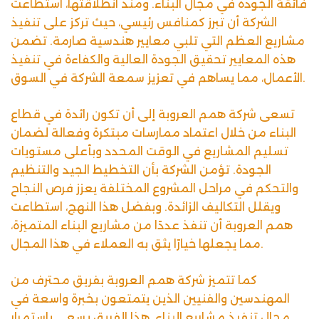
فائقة الجودة في مجال البناء. ومنذ انطلاقتها، استطاعت
الشركة أن تبرز كمنافس رئيسي، حيث تركز على تنفيذ
مشاريع العظم التي تلبي معايير هندسية صارمة. تضمن
هذه المعايير تحقيق الجودة العالية والكفاءة في تنفيذ
الأعمال، مما يساهم في تعزيز سمعة الشركة في السوق.
تسعى شركة همم العروبة إلى أن تكون رائدة في قطاع
البناء من خلال اعتماد ممارسات مبتكرة وفعالة لضمان
تسليم المشاريع في الوقت المحدد وبأعلى مستويات
الجودة. تؤمن الشركة بأن التخطيط الجيد والتنظيم
والتحكم في مراحل المشروع المختلفة يعزز فرص النجاح
ويقلل التكاليف الزائدة. وبفضل هذا النهج، استطاعت
همم العروبة أن تنفذ عددًا من مشاريع البناء المتميزة،
مما يجعلها خيارًا يثق به العملاء في هذا المجال.
كما تتميز شركة همم العروبة بفريق محترف من
المهندسين والفنيين الذين يتمتعون بخبرة واسعة في
مجال تنفيذ مشاريع البناء. هذا الفريق يسعى باستمرار