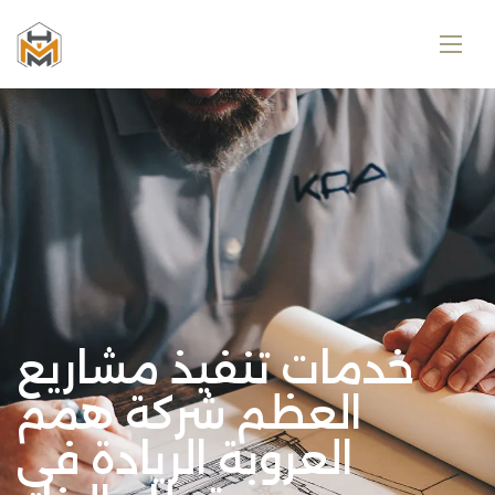
خدمات تنفيذ مشاريع
العظم شركة همم
العروبة الريادة في