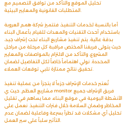
تحليل الموقع والتأكد من توافق التصميم مع
المتطلبات القانونية والمعايير البيئية.
أما بالنسبة لخدمات التنفيذ، فتتميز شركة همم العروبة
باستخدام أحدث التقنيات والمعدات للقيام بأعمال البناء
بدقة عالية. يتم تنفيذ مشاريع البناء تحت إشراف جيد،
حيث يتولى فريقنا المختص مراقبة كل مرحلة من مراحل
المشروع، والتأكد من الالتزام بالمواصفات والمعايير
المحددة. نولي اهتماماً خاصاً لكل التفاصيل لضمان
تحقيق نتائج ممتازة تلبي توقعات العملاء.
تُعتبر خدمات الإشراف جزءاً لا يتجزأ من عملية تنفيذ
مشاريع العظم. حيث ي monitor فريق الإشراف جميع
الأنشطة اليومية في موقع البناء، مما يساهم في تقليل
المخاطر وضمان السلامة خلال فترات التنفيذ. نعمل على
تحليل أي مشكلات قد تطرأ بسرعة وفاعلية لضمان عدم
التأثير سلباً على سير العمل.