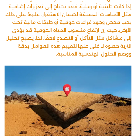
إذا كانت طينية أو رملية، فقد تحتاج إلى تعزيزات إضافية
مثل الأساسات العميقة لضمان الاستقرار. علاوة على ذلك،
يجب فحص وجود فراغات جوفية أو طبقات مائية تحت
الأرض، حيث إن ارتفاع منسوب المياه الجوفية قد يؤدي
إلى مشاكل مثل التآكل أو التصدع لاحقًا. لذا، يصبح تحليل
التربة خطوة لا غنى عنها لتقييم هذه العوامل بدقة
ووضع الحلول الهندسية المناسبة.