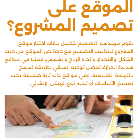
الموقع على
تصميم المشروع؟
يقوم مهندسو التصميم بتحليل بيانات اختيار موقع
المشروع ليتناسب التصميم مع خصائص الموقع من حيث
الشكل، والانحدار، واتجاه الرياح والشمس، فمثلاً في مواقع
شديدة الحرارة، يُفضل توجيه المباني بطريقة تسمح
بالتهوية الطبيعية. وفي مواقع ذات تربة ضعيفة، يجب
تعميق الأساسات أو تغيير نوع الهيكل الإنشائي.