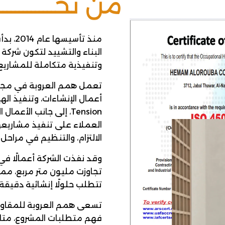
من نحـــــــــــــ
منذ تأ
البناء والتشييد لتكون شركة
وتنفيذية متكاملة للمشاريع ا
تعمل همم العروبة في مجال
Tension، إلى جانب الأع
العملاء على تنفيذ مشاريع
الالتزام، والتنظيم في مراحل
وقد نفذت الشركة أعمالًا ف
تجاوزت مليون متر مربع، مم
تتطلب حلولًا إنشائية دقيقة 
تسعى همم العروبة للمقاولا
فهم متطلبات المشروع، متابعة