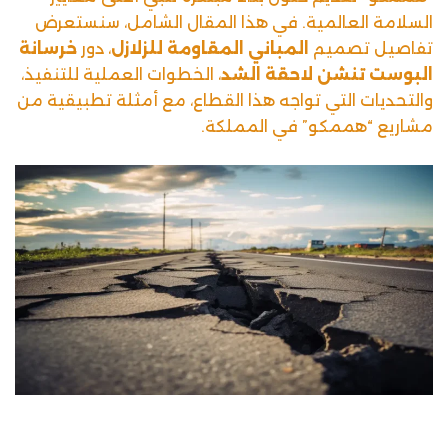
السلامة العالمية. في هذا المقال الشامل، سنستعرض
تفاصيل تصميم
المباني المقاومة للزلازل
، دور
خرسانة
البوست تنشن
لاحقة الشد
، الخطوات العملية للتنفيذ،
والتحديات التي تواجه هذا القطاع، مع أمثلة تطبيقية من
مشاريع “هممكو” في المملكة.