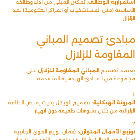
استمرارية الوظائف
: تمكين المبنى من أداء وظائفه
الأساسية (مثل المستشفيات أو المراكز الحكومية) بعد
الزلزال.
مبادئ تصميم المباني
المقاومة للزلازل
يعتمد تصميم
المباني المقاومة للزلازل
على
مجموعة من المبادئ الهندسية المتقدمة:
المرونة الهيكلية
: تصميم الهيكل بحيث يمتص الطاقة
الزلزالية من خلال تشوهات طفيفة دون انهيار.
توزيع الأحمال المتوازن
: ضمان توزيع القوى الجانبية
(مثل قوى الزلزال) بشكل متساوٍ على الأعمدة، الجدران،