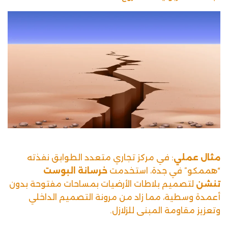
مثال عملي
: في مركز تجاري متعدد الطوابق نفذته
“هممكو” في جدة، استخدمت
خرسانة البوست
تنشن
لتصميم بلاطات الأرضيات بمساحات مفتوحة بدون
أعمدة وسطية، مما زاد من مرونة التصميم الداخلي
وتعزيز مقاومة المبنى للزلازل.