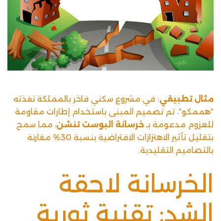
مثال تطبيقي
: في مشروع سكني فاخر بالمملكة نفذته
“
هممكو
“، تم تصميم المبنى باستخدام إطارات مقاومة
للعزوم مدعومة بـ
خرسانة البوست تنشن
، مما سمح
بتقليل تأثير الاهتزازات الافتراضية بنسبة 30% مقارنة
بالتصاميم التقليدية.
الخرسانة لاحقة
الشد: تقنية ثورية