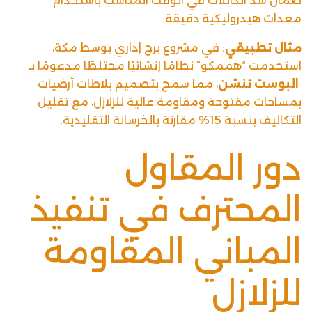
ضمان شد الكابلات في الوقت المناسب باستخدام
معدات هيدروليكية دقيقة.
مثال تطبيقي
: في مشروع برج إداري بوسط مكة،
استخدمت “هممكو” نظامًا إنشائيًا مختلطًا مدعومًا بـ
البوست تنشن
، مما سمح بتصميم بلاطات أرضيات
بمساحات مفتوحة ومقاومة عالية للزلازل، مع تقليل
التكاليف بنسبة 15% مقارنة بالخرسانة التقليدية.
دور المقاول
المحترف في تنفيذ
المباني المقاومة
للزلازل