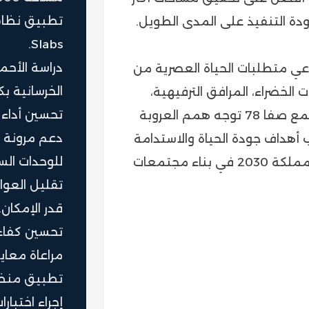
جودة التنفيذ على المدى الطويل.
Slabs.
دراسة الأحما
اعي متطلبات الحياة العصرية من
الخرسانية بك
 الخضراء، المرافق الترفيهية،
تحسين أداء ا
ومفاهيم الخصوصية والأمان. ويعكس مجمع صفا 78 توجه همم العروبة
دعم مرونة ا
 أهداف جودة الحياة والاستدامة
للوحدات الس
العمرانية، وتنسجم مع مستهدفات رؤية المملكة 2030 في بناء مجتمعات
تقليل العوا
قدر الإمكان.
تحسين كفاءة
مراعاة معاي
تطبيق منظوم
إجراء اختبار