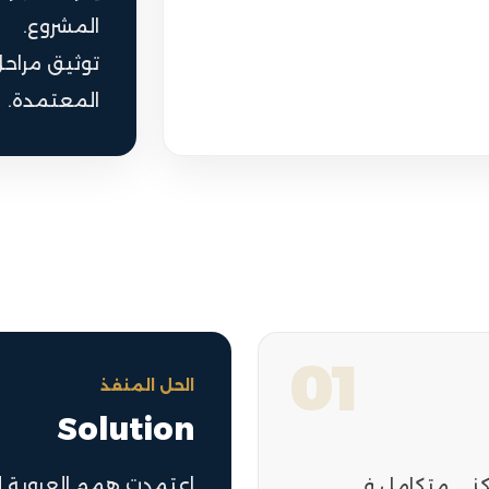
المشروع.
توثيق مراحل 
المعتمدة.
01
الحل المنفذ
Solution
اعتمدت همم العروبة ل
كني متكامل في