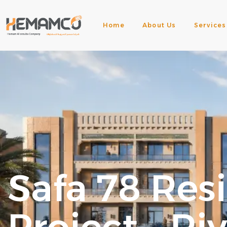
Home
About Us
Services
Safa 78 Res