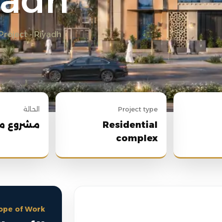
yadh
Project - Riyadh
Project type
الحالة
Residential
مشروع م
complex
ope of Work