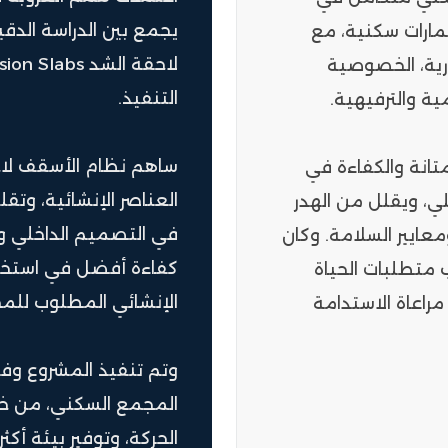
يجمع بين الدراسة الدق
 على مساحة 26,000 م²، يضم 10 عمارات سكنية، مع
رية، الخصوصية
التنفيذ.
ية والترفيهية.
ساهم نظام الأسقف لاح
متانة والكفاءة في
العناصر الإنشائية، وتقل
ي، ويقلل من الهدر
في التصميم الداخلي و
عايير السلامة. وكان
كفاءة أفضل في استخدام
متطلبات الحياة
الإنشائي المطلوب للم
راعاة الاستدامة
وتم تنفيذ المشروع وفق
المجمع السكني، من خل
الحركة، وتوفير بيئة أك