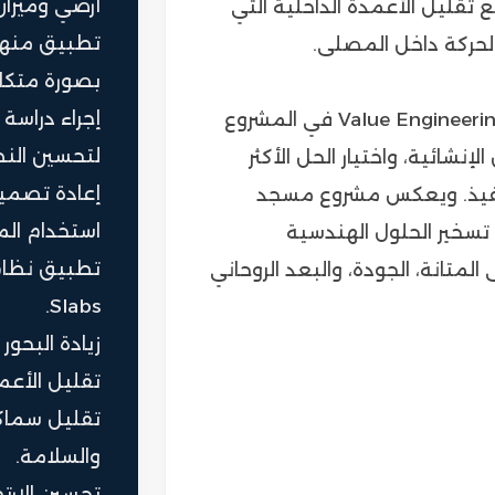
أرضي وميزان
ع تقليل الأعمدة الداخلية التي
لحركة داخل المصلى.
بصورة متكام
كما تم توظيف مبادئ الهندسة القيمية Value Engineering في المشروع
لتحسين النظ
إنشائية، واختيار الحل الأكثر
إعادة تصميم
لتنفيذ. ويعكس مشروع مسجد
استخدام المو
تسخير الحلول الهندسية
لمتانة، الجودة، والبعد الروحاني
Slabs.
زيادة البحور
تقليل الأعم
تقليل سماكة
والسلامة.
تحسين الارت