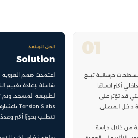
01
الحل المنفذ
Solution
اعتمدت همم العروبة ل
سطحات خرسانية تبلغ
شاملة لإعادة تقييم الن
راغ داخلي أكثر اتساعًا
لتي قد تؤثر على
nsion Slabs
كة داخل المصلى.
تتطلب بحورًا أكبر وعددً
ة من خلال دراسة
ساهم نظام الشد اللاحق