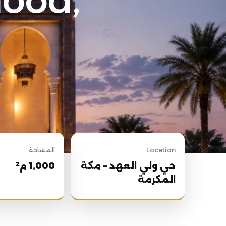
ood,
Location
المساحة
حي ولي العهد – مكة
1,000 م²
المكرمة