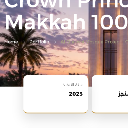
Crown Prin
Makkah 10
Home
Portfolio
Al Qurashi Mosque Project -
سنة التنفيذ
نجز
2023