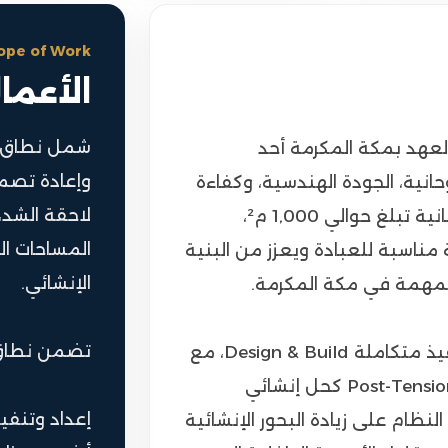
ope of Work
الأعما
شمل نطاق ا
عهد بمكة المكرمة أحد
وإعادة تصمي
وحانية، الجودة الهندسية، وكفاءة
لاحقة الشد
التنفيذ. تم تنفيذ المشروع بمسطحات خرسانية تبلغ حوالي 1,000 م²،
المساحات الم
 مناسبة للعبادة ويعزز من البنية
الإنشائي.
 المهمة في مكة المكرمة.
تضمن نطاق
اعتمد المشروع على منهجية تصميم وتنفيذ متكاملة Design & Build، مع
تطبيق نظام البلاطات لاحقة الشد Post-Tension Slabs كحل إنشائي
إعداد وتنفي
ظام على زيادة البحور الإنشائية