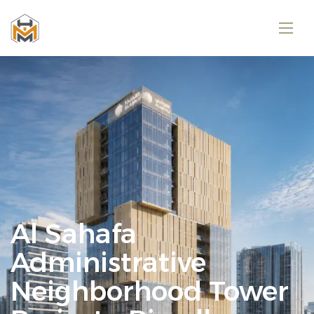
Al Sahafa
Administrative
Neighborhood Tower