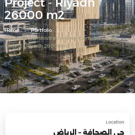
Project - Riyadh
26000 m2
Home
Portfolio
Al Sahafa Administrative Neighborhood Tower
Project - Riyadh 26000 m2
Location
حي الصحافة – الرياض