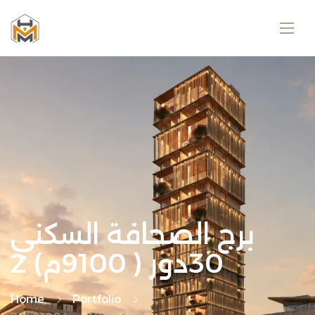
برج الصحافة السكني
30دور ( 9100م) 2
Home
Portfolio