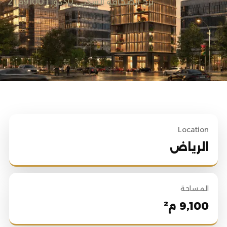
برج الصحافة السكني 30دور ( 9100م) 2
Location
الرياض
المساحة
9,100 م²