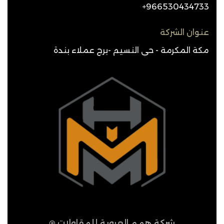
966530434733+
عنوان الشركة
مكة المكرمة - حي النسيم -برج عملاء بندة
شركة همم العروبة للمقاولات
®