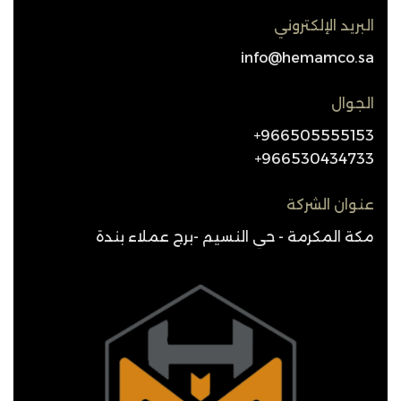
البريد الإلكتروني
info@hemamco.sa
الجوال
966505555153+
966530434733+
عنوان الشركة
مكة المكرمة - حي النسيم -برج عملاء بندة