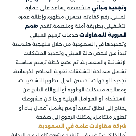
وتجديد مباني
متخصصة يساعد على حماية
المبنى، رفع كفاءته، تحسين مظهره، وإطالة عمره
التشغيلي بطريقة آمنة ومنظمة.تقدم
همم
العروبة للمقاولات
خدمات ترميم المباني
وتجديدها في السعودية من خلال منهجية هندسية
تبدأ من فحص حالة المبنى، وتحديد المشكلات
الإنشائية والمعمارية، ثم وضع خطة ترميم مناسبة
تشمل معالجة التشققات، تقوية العناصر الخرسانية،
تجديد الواجهات، تحسين العزل، تطوير التشطيبات،
ومعالجة مشكلات الرطوبة أو التهالك الناتج عن
الاستخدام أو العوامل البيئية.وإذا كان مشروعك
يحتاج إلى نطاق تنفيذ أوسع يشمل أعمال بناء أو
تطوير متكامل، يمكنك الرجوع إلى صفحة
شركة مقاولات عامة في السعودية
،
أما إذا كنت ترغب في تنفيذ مشروع كامل من البداية