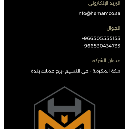
البريد الإلكتروني
info@hemamco.sa
الجوال
966505555153+
966530434733+
عنوان الشركة
مكة المكرمة - حي النسيم -برج عملاء بندة